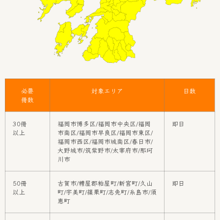
必要
対象エリア
日数
冊数
30冊
福岡市博多区/福岡市中央区/福岡
即日
以上
市南区/福岡市早良区/福岡市東区/
福岡市西区/福岡市城南区/春日市/
大野城市/筑紫野市/太宰府市/那珂
川市
50冊
古賀市/糟屋郡粕屋町/新宮町/久山
即日
以上
町/宇美町/篠栗町/志免町/糸島市/須
恵町