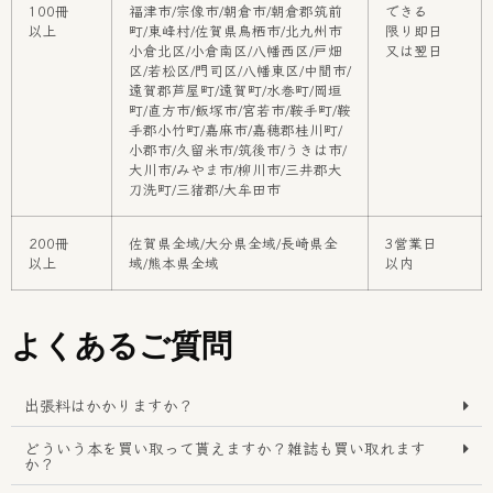
100冊
福津市/宗像市/朝倉市/朝倉郡筑前
できる
以上
町/東峰村/佐賀県鳥栖市/北九州市
限り即日
小倉北区/小倉南区/八幡西区/戸畑
又は翌日
区/若松区/門司区/八幡東区/中間市/
遠賀郡芦屋町/遠賀町/水巻町/岡垣
町/直方市/飯塚市/宮若市/鞍手町/鞍
手郡小竹町/嘉麻市/嘉穂郡桂川町/
小郡市/久留米市/筑後市/うきは市/
大川市/みやま市/柳川市/三井郡大
刀洗町/三猪郡/大牟田市
200冊
佐賀県全域/大分県全域/長崎県全
3営業日
以上
域/熊本県全域
以内
よくあるご質問
出張料はかかりますか？
どういう本を買い取って貰えますか？雑誌も買い取れます
か？